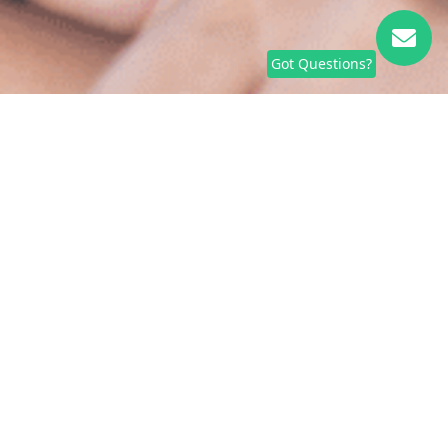
Got Questions?
We're waiting for your call
Whatever you're going through, we will face it
with you.
We're here 24 hours a day, 365 days a year.
Chat With Us
منتظر تماس شما هستیم
هر چه را که گذرانده اید، ما با شما روبرو خواهیم شد.
ما 24 ساعت شبانه روز و 365 روز سال اینجا هستیم.
دردش معنا